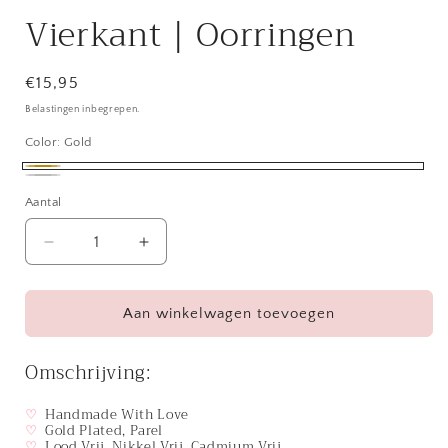
Vierkant | Oorringen
Normale
€15,95
prijs
Belastingen inbegrepen.
Color:
Gold
Gold
Silver
Aantal
Aantal
Aantal
verlagen
verhogen
voor
voor
Vierkant
Vierkant
Aan winkelwagen toevoegen
|
|
Oorringen
Oorringen
Omschrijving:
♡
Handmade With Love
♡
Gold Plated, Parel
♡
Lood Vrij, Nikkel Vrij, Cadmium Vrij