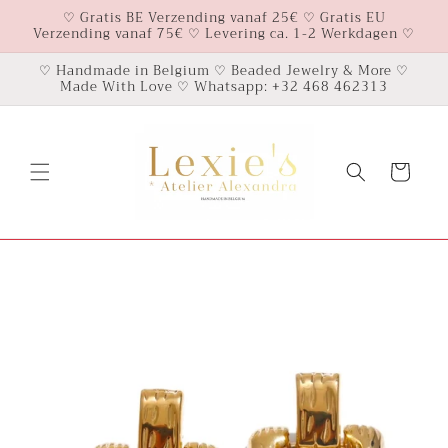
Meteen
♡ Gratis BE Verzending vanaf 25€ ♡ Gratis EU
naar de
Verzending vanaf 75€ ♡ Levering ca. 1-2 Werkdagen ♡
content
♡ Handmade in Belgium ♡ Beaded Jewelry & More ♡
Made With Love ♡ Whatsapp: +32 468 462313
Winkelwagen
Ga direct naar
productinformatie