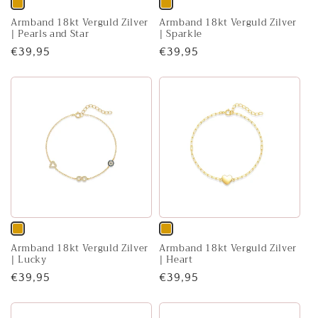
Variant
Variant
Armband 18kt Verguld Zilver
Armband 18kt Verguld Zilver
uitverkocht
uitverkocht
| Pearls and Star
| Sparkle
of
of
Normale
€39,95
Normale
€39,95
niet
niet
prijs
prijs
beschikbaar
beschikbaar
Variant
Variant
Armband 18kt Verguld Zilver
Armband 18kt Verguld Zilver
uitverkocht
uitverkocht
| Lucky
| Heart
of
of
Normale
€39,95
Normale
€39,95
niet
niet
prijs
prijs
beschikbaar
beschikbaar