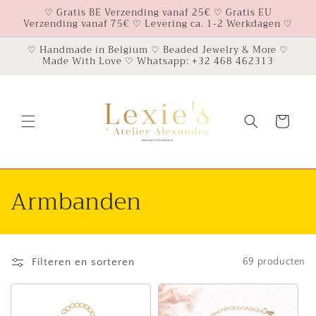
Meteen
♡ Gratis BE Verzending vanaf 25€ ♡ Gratis EU
naar de
Verzending vanaf 75€ ♡ Levering ca. 1-2 Werkdagen ♡
content
♡ Handmade in Belgium ♡ Beaded Jewelry & More ♡
Made With Love ♡ Whatsapp: +32 468 462313
Winkelwagen
C
Armbanden
o
l
Filteren en sorteren
69 producten
l