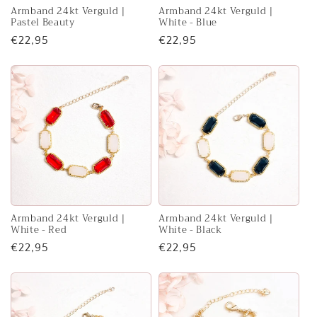
Armband 24kt Verguld |
Armband 24kt Verguld |
Pastel Beauty
White - Blue
Normale
€22,95
Normale
€22,95
prijs
prijs
Armband 24kt Verguld |
Armband 24kt Verguld |
White - Red
White - Black
Normale
€22,95
Normale
€22,95
prijs
prijs