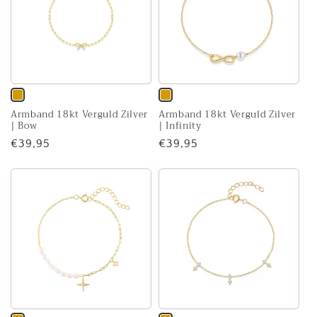
Variant
Variant
Armband 18kt Verguld Zilver
Armband 18kt Verguld Zilver
uitverkocht
uitverkocht
| Bow
| Infinity
of
of
Normale
€39,95
Normale
€39,95
niet
niet
prijs
prijs
beschikbaar
beschikbaar