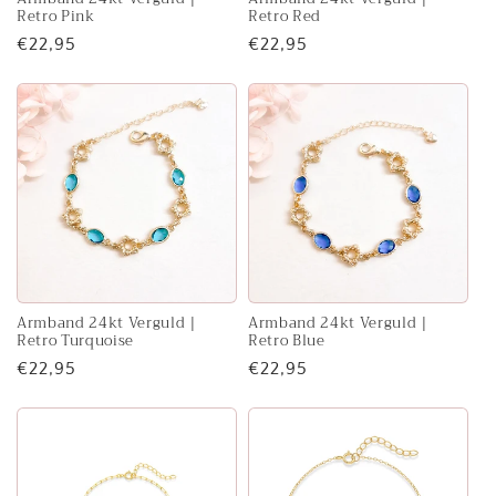
Retro Pink
Retro Red
Normale
€22,95
Normale
€22,95
prijs
prijs
Armband 24kt Verguld |
Armband 24kt Verguld |
Retro Turquoise
Retro Blue
Normale
€22,95
Normale
€22,95
prijs
prijs