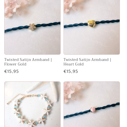
Twisted Satijn Armband |
Twisted Satijn Armband |
Flower Gold
Heart Gold
Normale
€15,95
Normale
€15,95
prijs
prijs