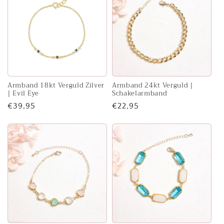
e
c
t
i
e
Armband 18kt Verguld Zilver
Armband 24kt Verguld |
| Evil Eye
Schakelarmband
:
Normale
€39,95
Normale
€22,95
prijs
prijs