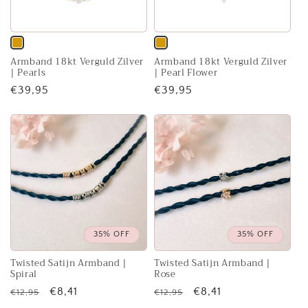
Variant
Variant
Armband 18kt Verguld Zilver
Armband 18kt Verguld Zilver
uitverkocht
uitverkocht
| Pearls
| Pearl Flower
of
of
Normale
€39,95
Normale
€39,95
niet
niet
prijs
prijs
beschikbaar
beschikbaar
35% OFF
35% OFF
Twisted Satijn Armband |
Twisted Satijn Armband |
Spiral
Rose
Normale
Aanbiedingsprijs
€8,41
Normale
Aanbiedingsprijs
€8,41
€12,95
€12,95
prijs
prijs