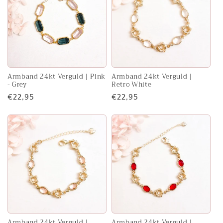
Armband 24kt Verguld | Pink
Armband 24kt Verguld |
- Grey
Retro White
Normale
€22,95
Normale
€22,95
prijs
prijs
Armband 24kt Verguld |
Armband 24kt Verguld |