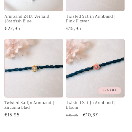
Armband 24kt Verguld
Twisted Satijn Armband |
|Starfish Blue
Pink Flower
Normale
€22,95
Normale
€15,95
prijs
prijs
35% OFF
Twisted Satijn Armband |
Twisted Satijn Armband |
Zirconia Blad
Bloom
Normale
€15,95
Normale
Aanbiedingsprijs
€10,37
€15,95
prijs
prijs