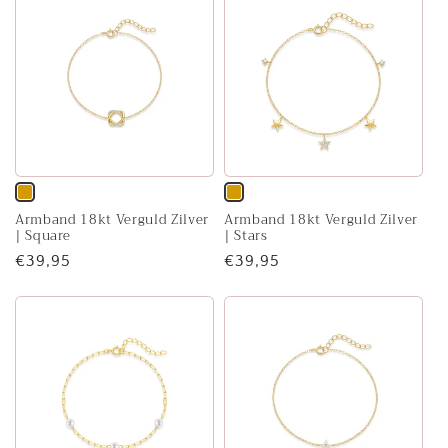
Variant
Variant
Armband 18kt Verguld Zilver
Armband 18kt Verguld Zilver
uitverkocht
uitverkocht
| Square
| Stars
of
of
Normale
€39,95
Normale
€39,95
niet
niet
prijs
prijs
beschikbaar
beschikbaar