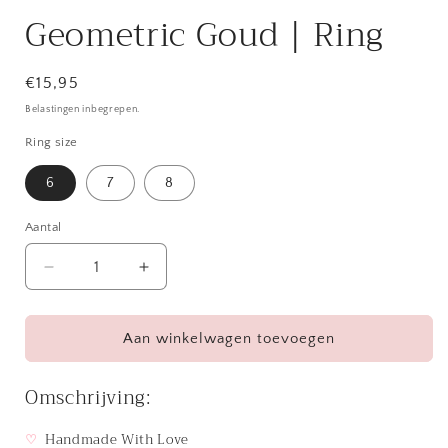
Geometric Goud | Ring
Normale
€15,95
prijs
Belastingen inbegrepen.
Ring size
6
7
8
Aantal
Aantal
Aantal
verlagen
verhogen
voor
voor
Geometric
Geometric
Aan winkelwagen toevoegen
Goud
Goud
|
|
Omschrijving:
Ring
Ring
♡
Handmade With Love