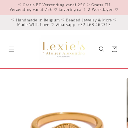
Meteen
♡ Gratis BE Verzending vanaf 25€ ♡ Gratis EU
naar de
Verzending vanaf 75€ ♡ Levering ca. 1-2 Werkdagen ♡
content
♡ Handmade in Belgium ♡ Beaded Jewelry & More ♡
Made With Love ♡ Whatsapp: +32 468 462313
Winkelwagen
Ga direct naar
productinformatie