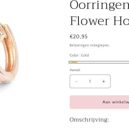
Oorringen
Flower H
Normale
€20,95
prijs
Belastingen inbegrepen.
Color:
Gold
Gold
Aantal
Aantal
Aantal
verlagen
verhogen
voor
voor
Oorringen
Oorringen
Aan winkel
24kt
24kt
Verguld
Verguld
Omschrijving:
|
|
Flower
Flower