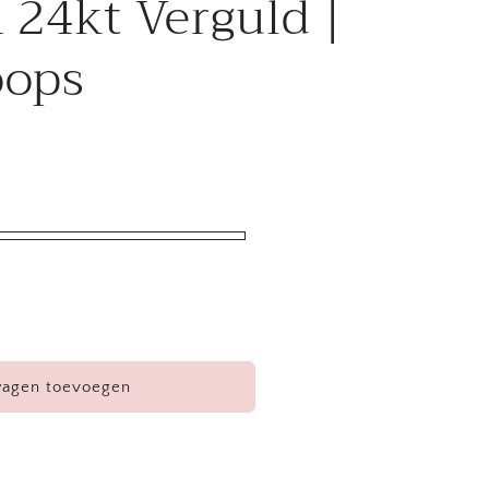
 24kt Verguld |
oops
wagen toevoegen