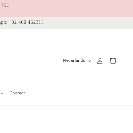
 75€
pp: +32 468 462313
T
Inloggen
Winkelwagen
Nederlands
a
a
l
Contact