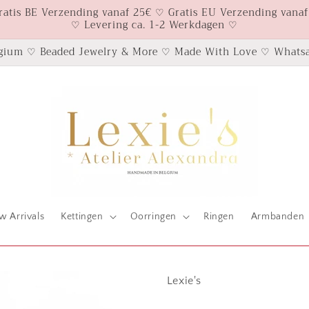
ratis BE Verzending vanaf 25€ ♡ Gratis EU Verzending vanaf
♡ Levering ca. 1-2 Werkdagen ♡
gium ♡ Beaded Jewelry & More ♡ Made With Love ♡ Whatsa
w Arrivals
Kettingen
Oorringen
Ringen
Armbanden
Lexie's