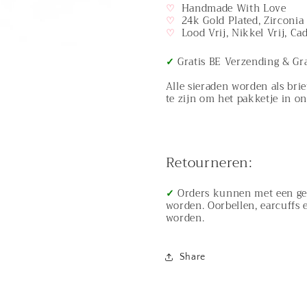
♡
Handmade With Love
Hoops
Hoops
♡
24k Gold Plated, Zirconia
♡
Lood Vrij, Nikkel Vrij, C
✓
Gratis BE Verzending & Gr
Alle sieraden worden als bri
te zijn om het pakketje in o
Retourneren:
✓
Orders kunnen met een ge
worden. Oorbellen, earcuffs 
worden.
Share