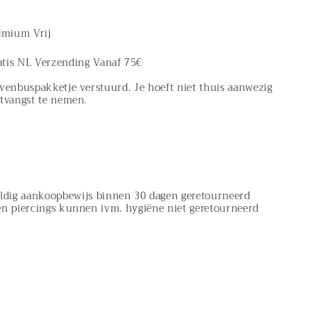
admium Vrij
atis NL Verzending Vanaf 75€
evenbuspakketje verstuurd. Je hoeft niet thuis aanwezig
ntvangst te nemen.
ldig aankoopbewijs binnen 30 dagen geretourneerd
en piercings kunnen ivm. hygiëne niet geretourneerd