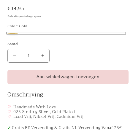
Normale
€34,95
prijs
Belastingen inbegrepen.
Color:
Gold
Gold
Silver
Aantal
Aantal
Aantal
verlagen
verhogen
voor
voor
Oorringen
Oorringen
Aan winkelwagen toevoegen
18kt
18kt
Verguld
Verguld
Omschrijving:
Zilver
Zilver
|
|
♡
Handmade With Love
Blue
Blue
♡
925 Sterling Silver, Gold Plated
Zirconia
Zirconia
♡
Lood Vrij, Nikkel Vrij, Cadmium Vrij
Studs
Studs
✓
Gratis BE Verzending & Gratis NL Verzending Vanaf 75€