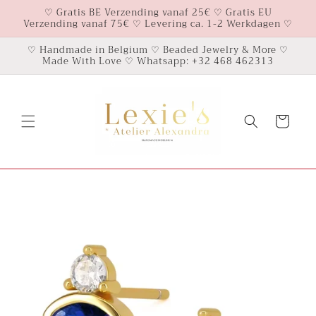
Meteen
♡ Gratis BE Verzending vanaf 25€ ♡ Gratis EU
naar de
Verzending vanaf 75€ ♡ Levering ca. 1-2 Werkdagen ♡
content
♡ Handmade in Belgium ♡ Beaded Jewelry & More ♡
Made With Love ♡ Whatsapp: +32 468 462313
Winkelwagen
Ga direct naar
productinformatie