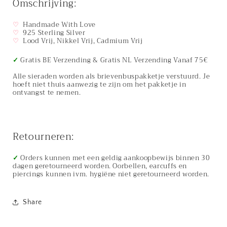
Omschrijving:
Ring
Ring
♡
Handmade With Love
♡
925 Sterling Silver
♡
Lood Vrij, Nikkel Vrij, Cadmium Vrij
✓
Gratis BE Verzending & Gratis NL Verzending Vanaf 75€
Alle sieraden worden als brievenbuspakketje verstuurd. Je
hoeft niet thuis aanwezig te zijn om het pakketje in
ontvangst te nemen.
Retourneren:
✓
Orders kunnen met een geldig aankoopbewijs binnen 30
dagen geretourneerd worden. Oorbellen, earcuffs en
piercings kunnen ivm. hygiëne niet geretourneerd worden.
Share