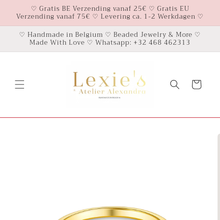
Skip to
♡ Gratis BE Verzending vanaf 25€ ♡ Gratis EU
Verzending vanaf 75€ ♡ Levering ca. 1-2 Werkdagen ♡
content
♡ Handmade in Belgium ♡ Beaded Jewelry & More ♡
Made With Love ♡ Whatsapp: +32 468 462313
Cart
Skip to
product
information