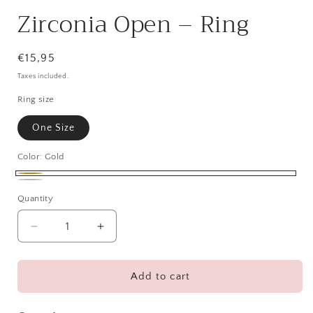
Zirconia Open – Ring
Regular
€15,95
price
Taxes included.
Ring size
One Size
Color:
Gold
Gold
Silver
Quantity
Decrease
Increase
quantity
quantity
for
for
Zirconia
Zirconia
Add to cart
Open
Open
–
–