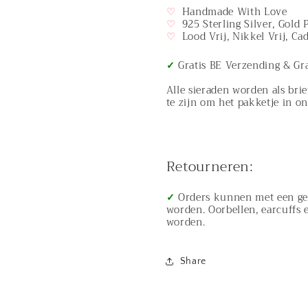
♡
Handmade With Love
Zirconia
Zirconia
♡
925 Sterling Silver, Gold 
Butterfly
Butterfly
♡
Lood Vrij, Nikkel Vrij, C
Studs
Studs
✓
Gratis BE Verzending & Gr
Alle sieraden worden als bri
te zijn om het pakketje in o
Retourneren:
✓
Orders kunnen met een ge
worden. Oorbellen, earcuffs 
worden.
Share