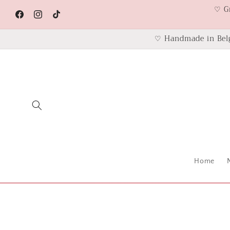
Skip to
♡ G
content
Facebook
Instagram
TikTok
♡ Handmade in Bel
Home
Skip to
product
information