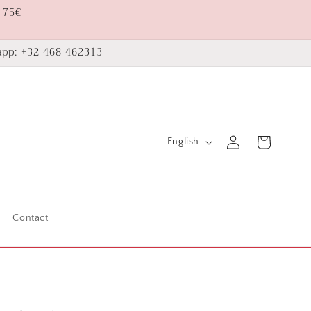
 75€
pp: +32 468 462313
L
Log
Cart
English
in
a
n
g
Contact
u
a
g
e