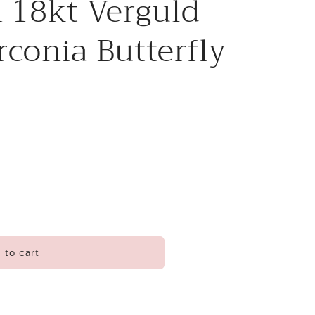
 18kt Verguld
irconia Butterfly
 to cart