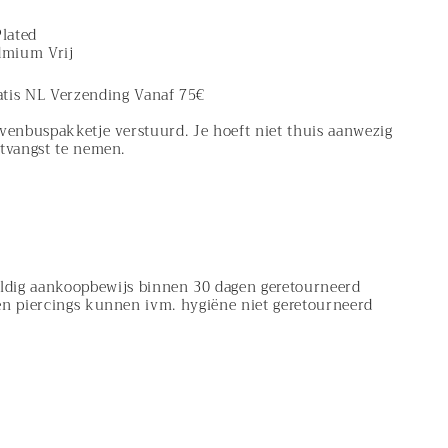
Plated
admium Vrij
atis NL Verzending Vanaf 75€
evenbuspakketje verstuurd. Je hoeft niet thuis aanwezig
ntvangst te nemen.
ldig aankoopbewijs binnen 30 dagen geretourneerd
en piercings kunnen ivm. hygiëne niet geretourneerd