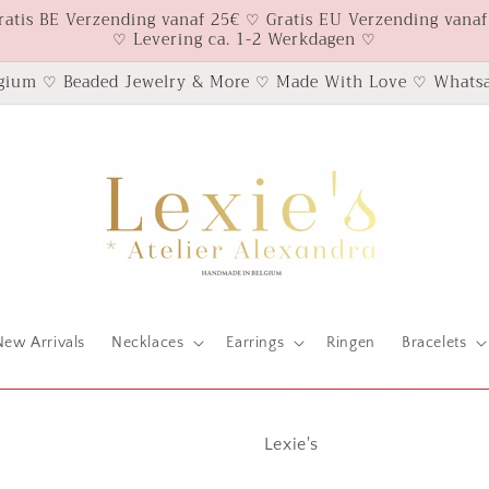
ratis BE Verzending vanaf 25€ ♡ Gratis EU Verzending vanaf
♡ Levering ca. 1-2 Werkdagen ♡
gium ♡ Beaded Jewelry & More ♡ Made With Love ♡ Whatsa
New Arrivals
Necklaces
Earrings
Ringen
Bracelets
Lexie's