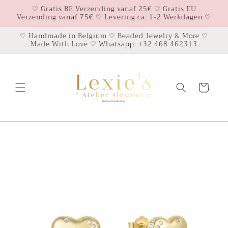
Skip to
♡ Gratis BE Verzending vanaf 25€ ♡ Gratis EU
Verzending vanaf 75€ ♡ Levering ca. 1-2 Werkdagen ♡
content
♡ Handmade in Belgium ♡ Beaded Jewelry & More ♡
Made With Love ♡ Whatsapp: +32 468 462313
Cart
Skip to
product
information