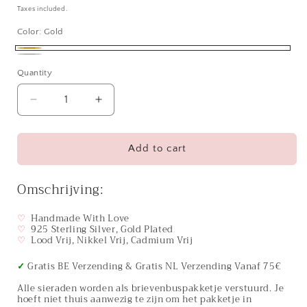
price
Taxes included.
Color:
Gold
Gold
Silver
Quantity
Decrease
Increase
quantity
quantity
for
for
Oorringen
Oorringen
Add to cart
18kt
18kt
Verguld
Verguld
Omschrijving:
Zilver
Zilver
|
|
♡
Handmade With Love
Heart
Heart
♡
925 Sterling Silver, Gold Plated
Studs
Studs
♡
Lood Vrij, Nikkel Vrij, Cadmium Vrij
✓
Gratis BE Verzending & Gratis NL Verzending Vanaf 75€
Alle sieraden worden als brievenbuspakketje verstuurd. Je
hoeft niet thuis aanwezig te zijn om het pakketje in