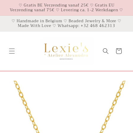
Skip to
♡ Gratis BE Verzending vanaf 25€ ♡ Gratis EU
Verzending vanaf 75€ ♡ Levering ca. 1-2 Werkdagen ♡
content
♡ Handmade in Belgium ♡ Beaded Jewelry & More ♡
Made With Love ♡ Whatsapp: +32 468 462313
Cart
Skip to
product
information