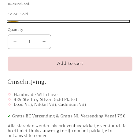
price
Taxes included.
Color:
Gold
Gold
Quantity
Decrease
Increase
quantity
quantity
for
for
Ketting
Ketting
Add to cart
18kt
18kt
Verguld
Verguld
Omschrijving:
Zilver
Zilver
|
|
♡
Handmade With Love
Heart
Heart
♡
925 Sterling Silver, Gold Plated
Star
Star
♡
Lood Vrij, Nikkel Vrij, Cadmium Vrij
✓
Gratis BE Verzending & Gratis NL Verzending Vanaf 75€
Alle sieraden worden als brievenbuspakketje verstuurd. Je
hoeft niet thuis aanwezig te zijn om het pakketje in
ontvangst te nemen.