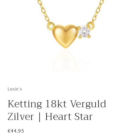
Lexie's
Ketting 18kt Verguld
Zilver | Heart Star
Regular
€44,95