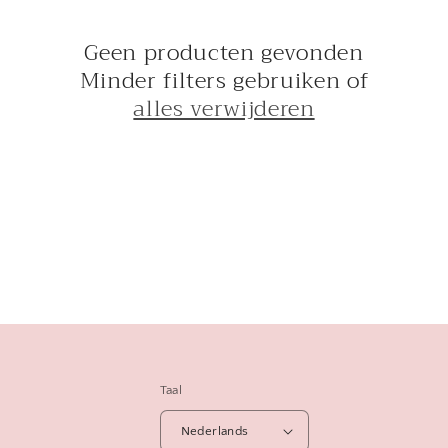
e
c
Geen producten gevonden
t
Minder filters gebruiken of
alles verwijderen
i
e
:
Taal
Nederlands