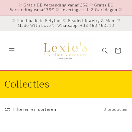
Meteen
♡ Gratis BE Verzending vanaf 25€ ♡ Gratis EU
naar de
Verzending vanaf 75€ ♡ Levering ca. 1-2 Werkdagen ♡
content
♡ Handmade in Belgium ♡ Beaded Jewelry & More ♡
Made With Love ♡ Whatsapp: +32 468 462313
Winkelwagen
C
Collecties
o
l
Filteren en sorteren
0 producten
l